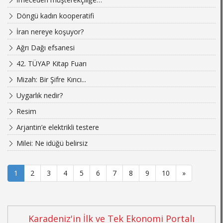
Döngü kadın kooperatifi
İran nereye koşuyor?
Ağrı Dağı efsanesi
42. TÜYAP Kitap Fuarı
Mizah: Bir Şifre Kırıcı...
Uygarlık nedir?
Resim
Arjantin’e elektrikli testere
Milei: Ne idüğü belirsiz
1
2
3
4
5
6
7
8
9
10
»
Karadeniz'in İlk ve Tek Ekonomi Portalı