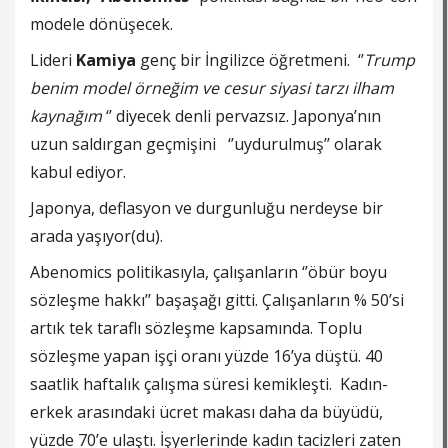
modele dönüşecek.
Lideri
Kamiya
genç bir İngilizce öğretmeni. ‘’
Trump
benim model örneğim ve cesur siyasi tarzı ilham
kaynağım
‘’ diyecek denli pervazsız. Japonya’nın
uzun saldırgan geçmişini ‘’uydurulmuş’’ olarak
kabul ediyor.
Japonya, deflasyon ve durgunluğu nerdeyse bir
arada yaşıyor(du).
Abenomics politikasıyla, çalışanların ‘’öbür boyu
sözleşme hakkı’’ başaşağı gitti. Çalışanların % 50’si
artık tek taraflı sözleşme kapsamında. Toplu
sözleşme yapan işçi oranı yüzde 16’ya düştü. 40
saatlik haftalık çalışma süresi kemikleşti. Kadın-
erkek arasındaki ücret makası daha da büyüdü,
yüzde 70’e ulaştı. İşyerlerinde kadın tacizleri zaten