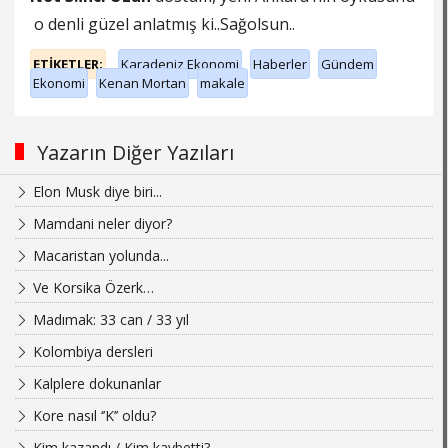
o denli güzel anlatmış ki..Sağolsun..
ETİKETLER;
Karadeniz Ekonomi
Haberler
Gündem
Ekonomi
Kenan Mortan
makale
Yazarın Diğer Yazıları
Elon Musk diye biri...
Mamdani neler diyor?
Macaristan yolunda...
Ve Korsika Özerk…
Madımak: 33 can / 33 yıl
Kolombiya dersleri
Kalplere dokunanlar
Kore nasıl ‘’K’’ oldu?
Kim kazandı / Kim kaybetti?