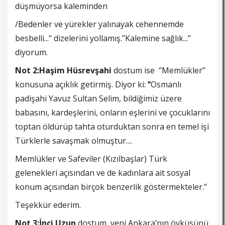
düşmüyorsa kaleminden
/Bedenler ve yürekler yalınayak cehennemde
besbelli..." dizelerini yollamış.’’Kalemine sağlık...’’
diyorum.
Not 2:Haşim Hüsrevşahi
dostum ise ‘’Memlükler’’
konusuna açıklık getirmiş. Diyor ki:
‘’
Osmanlı
padişahi Yavuz Sultan Selim, bildiğimiz üzere
babasını, kardeşlerini, onların eşlerini ve çocuklarını
toptan öldürüp tahta oturduktan sonra en temel işi
Türklerle savaşmak olmuştur....
Memlükler ve Safeviler (Kızılbaşlar) Türk
gelenekleri açısından ve de kadınlara ait sosyal
konum açısından birçok benzerlik göstermekteler.’’
Teşekkür ederim.
Not 3:İnci Uzun
dostum, yeni Ankara’nın öyküsünü