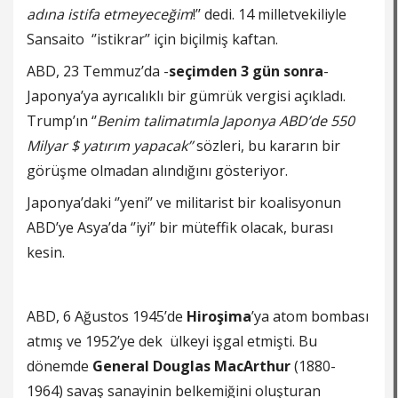
adına istifa etmeyeceğim
!’’ dedi. 14 milletvekiliyle
Sansaito ‘’istikrar’’ için biçilmiş kaftan.
ABD, 23 Temmuz’da -
seçimden 3 gün sonra
-
Japonya’ya ayrıcalıklı bir gümrük vergisi açıkladı.
Trump’ın ‘’
Benim talimatımla Japonya ABD’de 550
Milyar $ yatırım yapacak’’
sözleri, bu kararın bir
görüşme olmadan alındığını gösteriyor.
Japonya’daki ‘’yeni’’ ve militarist bir koalisyonun
ABD’ye Asya’da ‘’iyi’’ bir müteffik olacak, burası
kesin.
ABD, 6 Ağustos 1945’de
Hiroşima
’ya atom bombası
atmış ve 1952’ye dek ülkeyi işgal etmişti. Bu
dönemde
General Douglas MacArthur
(1880-
1964) savaş sanayinin belkemiğini oluşturan