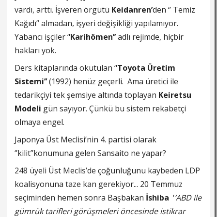
vardı, arttı. İşveren örgütü
Keidanren’
den ‘’ Temiz
Kağıdı’’ almadan, işyeri değişikliği yapılamıyor.
Yabancı işçiler ‘
’Karihömen’’
adlı rejimde, hiçbir
hakları yok.
Ders kitaplarında okutulan ‘
’Toyota Üretim
Sistemi’’
(1992) henüz geçerli. Ama üretici ile
tedarikçiyi tek şemsiye altında toplayan
Keiretsu
Modeli
gün sayıyor. Çünkü bu sistem rekabetçi
olmaya engel.
Japonya Üst Meclisi’nin 4. partisi olarak
‘’kilit’’konumuna gelen Sansaito ne yapar?
248 üyeli Üst Meclis’de çoğunluğunu kaybeden LDP
koalisyonuna taze kan gerekiyor... 20 Temmuz
seçiminden hemen sonra Başbakan
İshiba
‘
’ABD ile
gümrük tarifleri görüşmeleri öncesinde istikrar