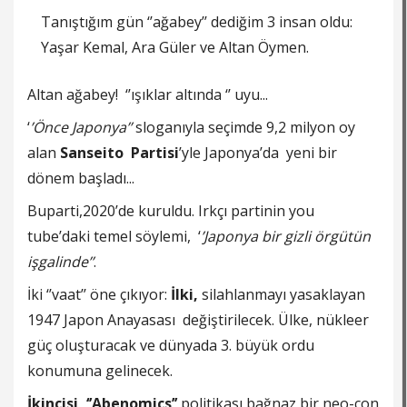
Tanıştığım gün ‘’ağabey’’ dediğim 3 insan oldu:
Yaşar Kemal, Ara Güler ve Altan Öymen.
Altan ağabey! ‘’ışıklar altında ‘’ uyu...
‘
’Önce Japonya’’
sloganıyla seçimde 9,2 milyon oy
alan
Sanseito Partisi
’yle Japonya’da yeni bir
dönem başladı...
Buparti,2020’de kuruldu. Irkçı partinin you
tube’daki temel söylemi, ‘
’Japonya bir gizli örgütün
işgalinde’’
.
İki ‘’vaat’’ öne çıkıyor:
İlki,
silahlanmayı yasaklayan
1947 Japon Anayasası değiştirilecek. Ülke, nükleer
güç oluşturacak ve dünyada 3. büyük ordu
konumuna gelinecek.
İkincisi, ‘’Abenomics’’
politikası bağnaz bir neo-con