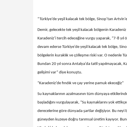
“Türkiye’de yeşil kalacak tek bölge, Sinop’tan Artvin’
Demir, gelecekte tek yeşil kalacak bölgenin Karadeniz o
Karadeniz’i tercih edeceğine vurgu yaparak, “7-8 yıl ön
devam ederse Türkiye’de yeşil kalacak tek bölge, Sino
bölgelerin kuraklık ve çölleşme riski var. O nedenle T
Bundan 20 yıl sonra Antalya’da tatil yapılmayacak, Ka
gelişimi var” diye konuştu.
“Karadeniz’de fındık ve çay yerine pamuk ekeceğiz”
Su kaynaklarının azalmasının tüm dünyaya etkilerind
başladığını vurgulayarak, “Su kaynaklarını yok ettikç
derecelerine göre dünyada şartlar değişiyor. Bu neyi be
güneyden kuzeye doğru tarımsal üretim kayıyor. Bunda