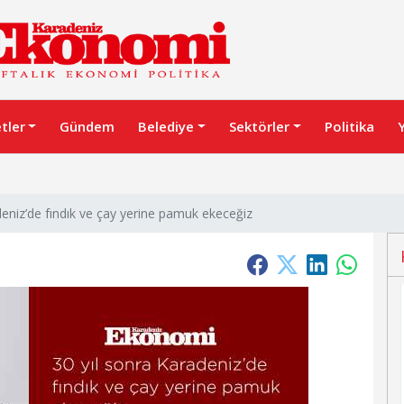
etler
Gündem
Belediye
Sektörler
Politika
deniz’de fındık ve çay yerine pamuk ekeceğiz