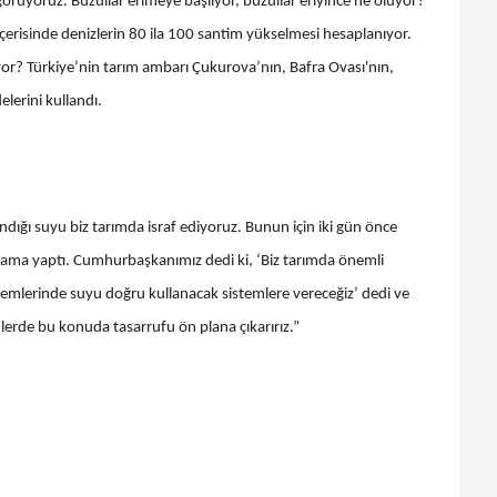
örüyoruz. Buzullar erimeye başlıyor, buzullar eriyince ne oluyor?
erisinde denizlerin 80 ila 100 santim yükselmesi hesaplanıyor.
iyor? Türkiye’nin tarım ambarı Çukurova’nın, Bafra Ovası'nın,
lerini kullandı.
ndığı suyu biz tarımda israf ediyoruz. Bunun için iki gün önce
ama yaptı. Cumhurbaşkanımız dedi ki, ‘Biz tarımda önemli
emlerinde suyu doğru kullanacak sistemlere vereceğiz’ dedi ve
lerde bu konuda tasarrufu ön plana çıkarırız.”