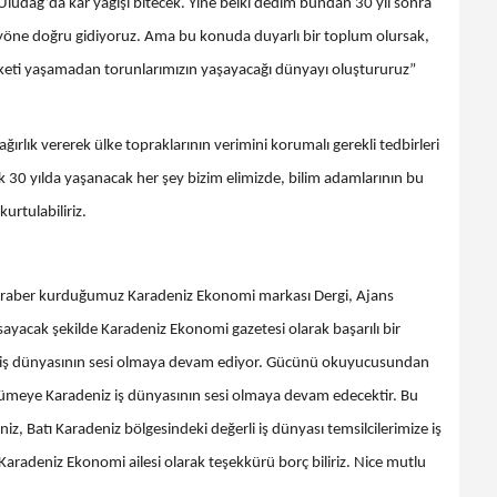
ludağ’da kar yağışı bitecek. Yine belki dedim bundan 30 yıl sonra
 yöne doğru gidiyoruz. Ama bu konuda duyarlı bir toplum olursak,
laketi yaşamadan torunlarımızın yaşayacağı dünyayı oluştururuz”
rlık vererek ülke topraklarının verimini korumalı gerekli tedbirleri
ek 30 yılda yaşanacak her şey bizim elimizde, bilim adamlarının bu
urtulabiliriz.
beraber kurduğumuz Karadeniz Ekonomi markası Dergi, Ajans
ayacak şekilde Karadeniz Ekonomi gazetesi olarak başarılı bir
ge iş dünyasının sesi olmaya devam ediyor. Gücünü okuyucusundan
yümeye Karadeniz iş dünyasının sesi olmaya devam edecektir. Bu
, Batı Karadeniz bölgesindeki değerli iş dünyası temsilcilerimize iş
Karadeniz Ekonomi ailesi olarak teşekkürü borç biliriz. Nice mutlu