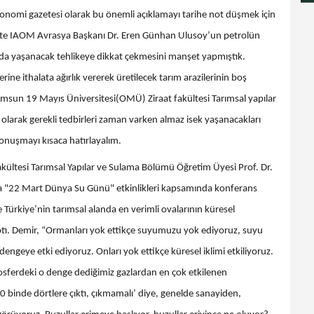
konomi gazetesi olarak bu önemli açıklamayı tarihe not düşmek için
ete IAOM Avrasya Başkanı Dr. Eren Günhan Ulusoy’un petrolün
ımda yaşanacak tehlikeye dikkat çekmesini manşet yapmıştık.
ine ithalata ağırlık vererek üretilecek tarım arazilerinin boş
msun 19 Mayıs Üniversitesi(OMÜ) Ziraat fakültesi Tarımsal yapılar
olarak gerekli tedbirleri zaman varken almaz isek yaşanacakları
onuşmayı kısaca hatırlayalım.
ltesi Tarımsal Yapılar ve Sulama Bölümü Öğretim Üyesi Prof. Dr.
da "22 Mart Dünya Su Günü" etkinlikleri kapsamında konferans
 Türkiye’nin tarımsal alanda en verimli ovalarının küresel
ptı. Demir, “Ormanları yok ettikçe suyumuzu yok ediyoruz, suyu
engeye etki ediyoruz. Onları yok ettikçe küresel iklimi etkiliyoruz.
ferdeki o denge dediğimiz gazlardan en çok etkilenen
10 binde dörtlere çıktı, çıkmamalı’ diye, genelde sanayiden,