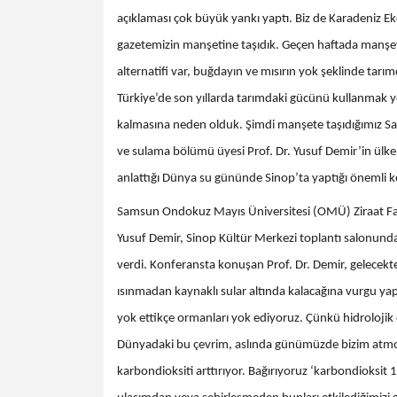
açıklaması çok büyük yankı yaptı. Biz de Karadeniz E
gazetemizin manşetine taşıdık. Geçen haftada manş
alternatifi var, buğdayın ve mısırın yok şeklinde tar
Türkiye’de son yıllarda tarımdaki gücünü kullanmak yer
kalmasına neden olduk. Şimdi manşete taşıdığımız Sa
ve sulama bölümü üyesi Prof. Dr. Yusuf Demir’in ülke 
anlattığı Dünya su gününde Sinop’ta yaptığı önemli k
Samsun Ondokuz Mayıs Üniversitesi (OMÜ) Ziraat Fakü
Yusuf Demir, Sinop Kültür Merkezi toplantı salonun
verdi. Konferansta konuşan Prof. Dr. Demir, gelecekte
ısınmadan kaynaklı sular altında kalacağına vurgu ya
yok ettikçe ormanları yok ediyoruz. Çünkü hidrolojik d
Dünyadaki bu çevrim, aslında günümüzde bizim atmos
karbondioksiti arttırıyor. Bağırıyoruz ‘karbondioksit 