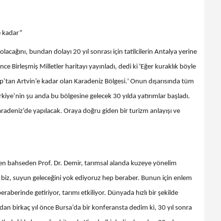
e kadar”
lacağını, bundan dolayı 20 yıl sonrası için tatilcilerin Antalya yerine
ce Birleşmiş Milletler haritayı yayınladı, dedi ki 'Eğer kuraklık böyle
p’tan Artvin’e kadar olan Karadeniz Bölgesi.' Onun dışarısında tüm
ürkiye’nin şu anda bu bölgesine gelecek 30 yılda yatırımlar başladı.
radeniz’de yapılacak. Oraya doğru giden bir turizm anlayışı ve
en bahseden Prof. Dr. Demir, tarımsal alanda kuzeye yönelim
e biz, suyun geleceğini yok ediyoruz hep beraber. Bunun için enlem
raberinde getiriyor, tarımı etkiliyor. Dünyada hızlı bir şekilde
n birkaç yıl önce Bursa’da bir konferansta dedim ki, 30 yıl sonra