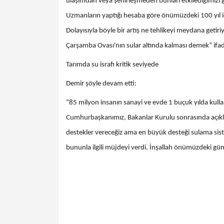
ulaşımdan veya şehirleşmeden bunları etkilediğimizi g
Uzmanların yaptığı hesaba göre önümüzdeki 100 yıl iç
Dolayısıyla böyle bir artış ne tehlikeyi meydana getir
Çarşamba Ovası'nın sular altında kalması demek” ifade
Tarımda su israfı kritik seviyede
Demir şöyle devam etti:
“85 milyon insanın sanayi ve evde 1 buçuk yılda kulla
Cumhurbaşkanımız, Bakanlar Kurulu sonrasında açıkl
destekler vereceğiz ama en büyük desteği sulama sist
bununla ilgili müjdeyi verdi. İnşallah önümüzdeki gün