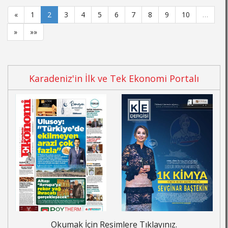
«
1
2
3
4
5
6
7
8
9
10
…
»
»»
Karadeniz'in İlk ve Tek Ekonomi Portalı
Okumak İçin Resimlere Tıklayınız.