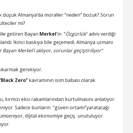
ek düşük Almanya’da moraller ‘’neden’’ bozuk? Sorun
ülteciler mi?
dile getiren Bayan
Merkel
’in ‘’
Özgürlük‘
’ adını verdiği
nlandı. İkinci baskıya bile geçemedi. Almanya uzmanı
r Bayan Merkel’i aklıyor, sorunlar geçiştiriliyor‘’
çıkarmak gerekiyor.
’Black
Zero’’
kavramının isim babası olarak
ı, kırmızı eksi rakamlarından kurtulmasını anlatıyor.
seniyor. Sadece bunların ‘’güven ortamı‘’yaratacağı
çümseniyor, dijital ekonomiye geçiş unutuluyor.
ıyor.