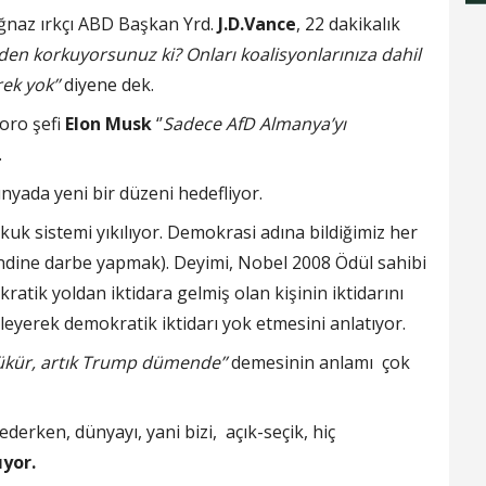
ğnaz ırkçı ABD Başkan Yrd.
J.D.Vance
, 22 dakikalık
den korkuyorsunuz ki? Onları koalisyonlarınıza dahil
ek yok’’
diyene dek.
koro şefi
Elon Musk
‘’
Sadece AfD Almanya’yı
.
nyada yeni bir düzeni hedefliyor.
kuk sistemi yıkılıyor. Demokrasi adına bildiğimiz her
ndine darbe yapmak). Deyimi, Nobel 2008 Ödül sahibi
atik yoldan iktidara gelmiş olan kişinin iktidarını
eyerek demokratik iktidarı yok etmesini anlatıyor.
ükür, artık Trump dümende’’
demesinin anlamı çok
ederken, dünyayı, yani bizi, açık-seçik, hiç
lıyor.