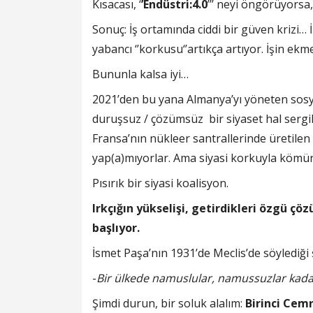
Kısacası, ‘
’Endüstri:4.0
’’’ neyi öngörüyorsa,
Sonuç: İş ortamında ciddi bir güven krizi… 
yabancı ‘’korkusu‘’artıkça artıyor. İşin ekme
Bununla kalsa iyi…
2021’den bu yana Almanya’yı yöneten sosyal
duruşsuz / çözümsüz bir siyaset hal sergi
Fransa’nın nükleer santrallerinde üretilen 
yap(a)mıyorlar. Ama siyasi korkuyla kömür
Pısırık bir siyasi koalisyon.
Irkçığın yükselişi, getirdikleri özgü çö
başlıyor.
İsmet Paşa’nın 1931’de Meclis’de söylediği
-
Bir ülkede namuslular, namussuzlar kad
Şimdi durun, bir soluk alalım:
Birinci
Cem