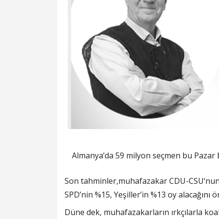
Almanya’da 59 milyon seçmen bu Pazar bi
Son tahminler,muhafazakar CDU-CSU‘nun % 
SPD’nin %15, Yeşiller’in %13 oy alacağını 
Düne dek, muhafazakarların ırkçılarla k