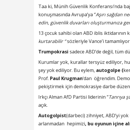
Taa ki, Münih Güvenlik Konferansı’nda ba
konuşmasında Avrupa’ya ‘’
Aşırı sağdan ne
edin, güvenlik duvarları oluşturmanıza ger
13 çocuk sahibi olan ABD iblis iktidarının 
kurtarabilir ‘’
sözleriyle Vance’i tamamlıyor
Trumpokrasi
sadece ABD’de değil, tüm dü
Kurumlar yok, kurallar tersyüz ediliyor, hu
şey yok ediliyor. Bu eylem,
autogolpe (
ke
Prof.
Paul Krugman
‘dan öğrendim. Demokr
pekiştirmek için demokrasiye darbe düzenl
Irkçı Alman AfD Partisi liderinin ‘’
Tanrıya ş
açık.
Autogolpist
(darbeci) zihniyet, ABD’yi yok 
arlanmadan hepimizi
, bu oyunun içine a