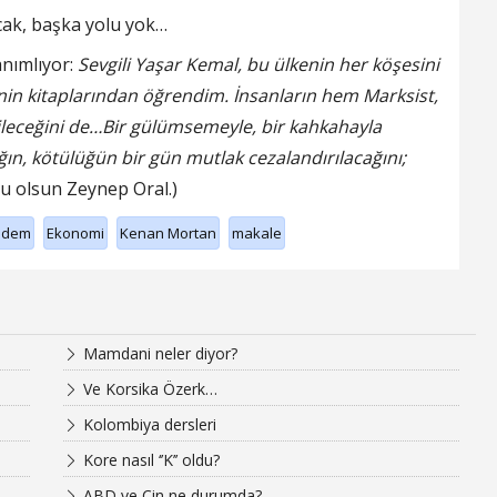
cak, başka yolu yok…
anımlıyor:
Sevgili Yaşar Kemal, bu ülkenin her köşesini
enin kitaplarından öğrendim. İnsanların hem Marksist,
ileceğini de…Bir gülümsemeyle, bir kahkahayla
klığın, kötülüğün bir gün mutlak cezalandırılacağını;
 olsun Zeynep Oral.)
ndem
Ekonomi
Kenan Mortan
makale
Mamdani neler diyor?
Ve Korsika Özerk…
Kolombiya dersleri
Kore nasıl ‘’K’’ oldu?
ABD ve Çin ne durumda?