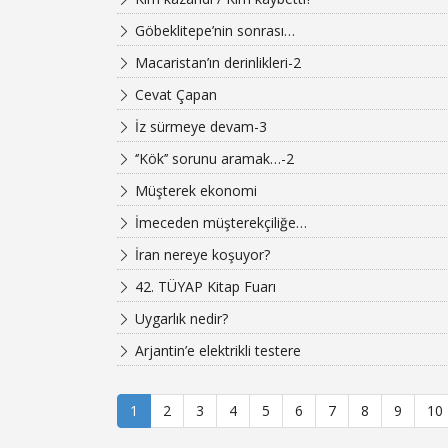
Göbeklitepe’nin sonrası…
Macaristan’ın derinlikleri-2
Cevat Çapan
İz sürmeye devam-3
‘’Kök’’ sorunu aramak…-2
Müşterek ekonomi
İmeceden müşterekçiliğe…
İran nereye koşuyor?
42. TÜYAP Kitap Fuarı
Uygarlık nedir?
Arjantin’e elektrikli testere
1
2
3
4
5
6
7
8
9
10