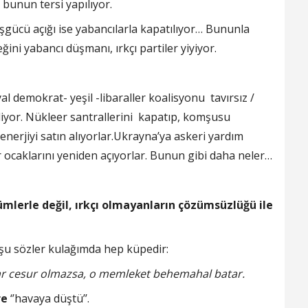
 bunun tersi yapılıyor.
İşgücü açığı ise yabancılarla kapatılıyor… Bununla
ğini yabancı düşmanı, ırkçı partiler yiyiyor.
 demokrat- yeşil -libaraller koalisyonu tavırsız /
liyor. Nükleer santrallerini kapatıp, komşusu
enerjiyi satın alıyorlar.Ukrayna’ya askeri yardım
 ocaklarını yeniden açıyorlar. Bunun gibi daha neler…
zümlerle değil, ırkçı olmayanların çözümsüzlüğü ile
 şu sözler kulağımda hep küpedir:
ar cesur olmazsa, o memleket behemahal batar.
re
‘’havaya düştü’’.