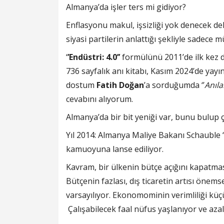
Almanya’da işler ters mi gidiyor?
Enflasyonu makul, işsizliği yok denecek d
siyasi partilerin anlattığı şekliyle sadece m
‘
’Endüstri: 4.0’’
formülünü 2011’de ilk kez 
736 sayfalık anı kitabı, Kasım 2024’de yayı
dostum
Fatih Doğan
’a sorduğumda ‘’
Anıla
cevabını alıyorum.
Almanya’da bir bit yeniği var, bunu bulup 
Yıl 2014: Almanya Maliye Bakanı Schauble ‘
kamuoyuna lanse ediliyor.
Kavram, bir ülkenin bütçe açığını kapatmas
Bütçenin fazlası, dış ticaretin artısı önem
varsayılıyor. Ekonomominin verimliliği kü
Çalışabilecek faal nüfus yaşlanıyor ve azal