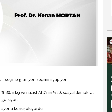
r seçime gitmiyor, seçimini yapıyor.
30, ırkçı ve nazist AfD’nin %20, sosyal demokrat
öngörüyor.
oalisyonu konuşuluyordu…