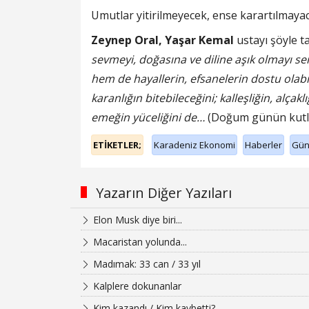
Umutlar yitirilmeyecek, ense karartılmaya
Zeynep Oral, Yaşar Kemal
ustayı şöyle t
sevmeyi, doğasına ve diline aşık olmayı s
hem de hayallerin, efsanelerin dostu olab
karanlığın bitebileceğini; kalleşliğin, alça
emeğin yüceliğini de…
(Doğum günün kutlu
ETİKETLER;
Karadeniz Ekonomi
Haberler
Gü
Yazarın Diğer Yazıları
Elon Musk diye biri...
Macaristan yolunda...
Madımak: 33 can / 33 yıl
Kalplere dokunanlar
Kim kazandı / Kim kaybetti?