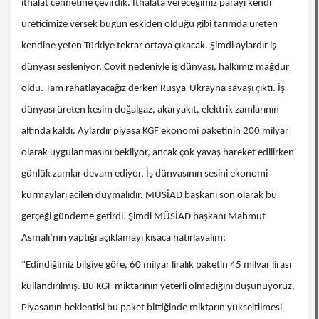
ithalat cennetine çevirdik. İthalata vereceğimiz parayı kendi
üreticimize versek bugün eskiden olduğu gibi tarımda üreten
kendine yeten Türkiye tekrar ortaya çıkacak. Şimdi aylardır iş
dünyası sesleniyor. Covit nedeniyle iş dünyası, halkımız mağdur
oldu. Tam rahatlayacağız derken Rusya-Ukrayna savaşı çıktı. İş
dünyası üreten kesim doğalgaz, akaryakıt, elektrik zamlarının
altında kaldı. Aylardır piyasa KGF ekonomi paketinin 200 milyar
olarak uygulanmasını bekliyor, ancak çok yavaş hareket edilirken
günlük zamlar devam ediyor. İş dünyasının sesini ekonomi
kurmayları acilen duymalıdır. MÜSİAD başkanı son olarak bu
gerçeği gündeme getirdi. Şimdi MÜSİAD başkanı Mahmut
Asmalı’nın yaptığı açıklamayı kısaca hatırlayalım:
“Edindiğimiz bilgiye göre, 60 milyar liralık paketin 45 milyar lirası
kullandırılmış. Bu KGF miktarının yeterli olmadığını düşünüyoruz.
Piyasanın beklentisi bu paket bittiğinde miktarın yükseltilmesi