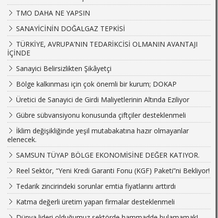
TMO DAHA NE YAPSIN
SANAYİCİNİN DOĞALGAZ TEPKİSİ
TÜRKİYE, AVRUPA’NIN TEDARİKCİSİ OLMANIN AVANTAJI
İÇİNDE
Sanayici Belirsizlikten Şikâyetçi
Bölge kalkınması için çok önemli bir kurum; DOKAP
Üretici de Sanayici de Girdi Maliyetlerinin Altında Eziliyor
Gübre sübvansiyonu konusunda çiftçiler desteklenmeli
İklim değişikliğinde yeşil mutabakatına hazır olmayanlar
elenecek.
SAMSUN TÜYAP BÖLGE EKONOMİSİNE DEĞER KATIYOR.
Reel Sektör, “Yeni Kredi Garanti Fonu (KGF) Paketi”ni Bekliyor!
Tedarik zincirindeki sorunlar emtia fiyatlarını arttırdı
Katma değerli üretim yapan firmalar desteklenmeli
Dünya lideri olduğumuz sektörde hammadde bulamamak!