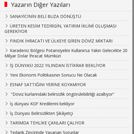
Yazarın Diğer Yazıları
SANAYİCİNİN BELİ BUZA DÖNÜŞTÜ
ÜRETEN KESİM TEDİRGİN, YATIRIM İKLİMİ OLUŞMASI
GEREKİYOR
FINDIK İHRACATI VE ÜLKEYE GİREN DÖVİZ MİKTARI
Karadeniz Bölgesi Potansiyelini Kullanırsa Yakın Gelecekte 20
Milyar Dolar İhracat Mümkün
İŞ DÜNYASI 2022 YILINDAN İSTİKRAR BEKLİYOR
Yeni Ekonomi Politikasının Sonucu Ne Olacak
ESNAF SATTIĞINI YERİNE KOYAMIYOR
“Döviz kurlarındaki belirsizlik öngörülebilirliği azaltıyor”
İş dünyası KGF Kredilerini bekliyor
İş Dünyası Belirsizlikten Şikâyetçi
TARIMDA TEHLİKE ÇANLARI ÇALIYOR
Tedarik Zincirinde Yaşanan Sorunlar