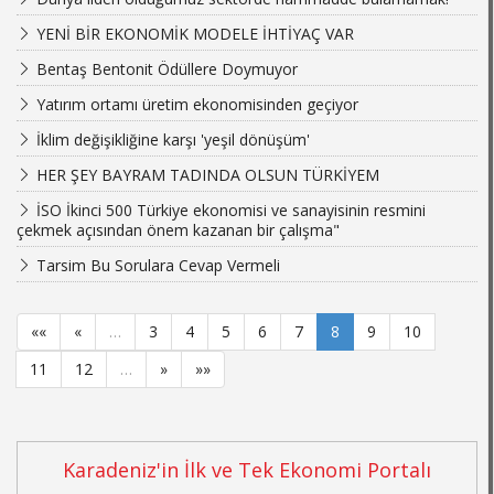
YENİ BİR EKONOMİK MODELE İHTİYAÇ VAR
Bentaş Bentonit Ödüllere Doymuyor
Yatırım ortamı üretim ekonomisinden geçiyor
İklim değişikliğine karşı 'yeşil dönüşüm'
HER ŞEY BAYRAM TADINDA OLSUN TÜRKİYEM
İSO İkinci 500 Türkiye ekonomisi ve sanayisinin resmini
çekmek açısından önem kazanan bir çalışma"
Tarsim Bu Sorulara Cevap Vermeli
««
«
…
3
4
5
6
7
8
9
10
11
12
…
»
»»
Karadeniz'in İlk ve Tek Ekonomi Portalı