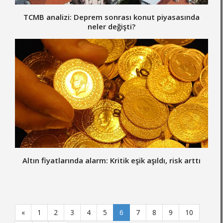
TCMB analizi: Deprem sonrası konut piyasasında
neler değişti?
Altın fiyatlarında alarm: Kritik eşik aşıldı, risk arttı
«
1
2
3
4
5
6
7
8
9
10